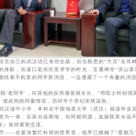
坦言自己的武汉话已有些生疏，但当熟悉的“方言”在耳
的身影，街道口老街区里求学的时光，宝通禅寺“洪山菜
翻找着手机里的同学群消息，一边透露了一个有趣的消息
叫我‘老同学’，叫其他的反而感觉很生分。”邓院士特别
。彼此间的同窗情谊，历经半个世纪依然温热。
武汉读中小学，本科在中国地质大学（武汉）就读毕业
曾为一体、后虽分设两地，但同根同源，血脉联系永远
汉）保持紧密交流。
节——在紧张繁忙科研的世界里，他早已模糊了“星期几