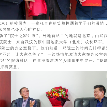
（北京）的校园内，一张张青春的笑脸挥洒着学子们的激情
气的景色令人心旷神怡。
动了“院士之家计划”。外地首站目的地就是北京，由武
学院院士，来自武汉的原中国地质大学（北京）校长邓军。
邓院士的办公室楼下。他们知道，邓院士的时间安排得很
“对不起，让大家久等了”，一边热情地邀请大家在办公室
纪”的探访对话，在弥漫着浓浓的乡情氛围中展开。“我是
保持着笑意。